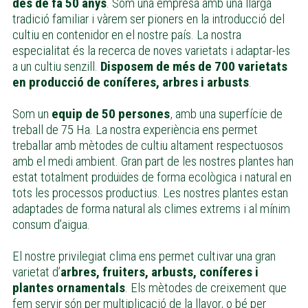
des de fa 50 anys
. Som una empresa amb una llarga
tradició familiar i vàrem ser pioners en la introducció del
cultiu en contenidor en el nostre país. La nostra
especialitat és la recerca de noves varietats i adaptar-les
a un cultiu senzill.
Disposem de més de 700 varietats
en producció de coníferes, arbres i arbusts
.
Som un
equip de 50 persones
, amb una superfície de
treball de 75 Ha. La nostra experiència ens permet
treballar amb mètodes de cultiu altament respectuosos
amb el medi ambient. Gran part de les nostres plantes han
estat totalment produïdes de forma ecològica i natural en
tots les processos productius. Les nostres plantes estan
adaptades de forma natural als climes extrems i al mínim
consum d’aigua.
El nostre privilegiat clima ens permet cultivar una gran
varietat d’
arbres, fruiters, arbusts, coníferes i
plantes ornamentals
. Els mètodes de creixement que
fem servir són per multiplicació de la llavor, o bé per