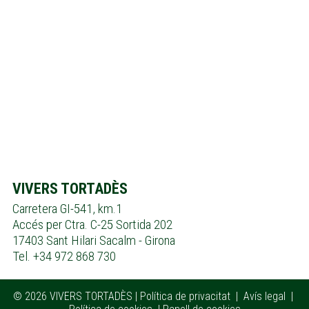
Masia Vivers Tortadès
VIVERS TORTADÈS
Carretera GI-541, km.1
Accés per Ctra. C-25 Sortida 202
17403 Sant Hilari Sacalm - Girona
Tel. +34 972 868 730
© 2026 VIVERS TORTADÈS |
Política de privacitat
|
Avís legal
|